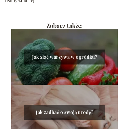
osoby zmarłej.
Zobacz także:
Jak siać warzywa w ogródku?
Jak zadbać o swoją urodę?