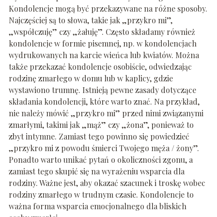
Kondolencje mogą być przekazywane na różne sposoby.
Najczęściej są to słowa, takie jak „przykro mi”,
„współczuję” czy „żałuję”. Często składamy również
kondolencje w formie pisemnej, np. w kondolencjach
wydrukowanych na karcie wieńca lub kwiatów. Można
także przekazać kondolencje osobiście, odwiedzając
rodzinę zmarłego w domu lub w kaplicy, gdzie
wystawiono trumnę. Istnieją pewne zasady dotyczące
składania kondolencji, które warto znać. Na przykład,
nie należy mówić „przykro mi” przed nimi związanymi
zmarłymi, takimi jak „mąż” czy „żona”, ponieważ to
zbyt intymne. Zamiast tego powinno się powiedzieć
„przykro mi z powodu śmierci Twojego męża / żony”.
Ponadto warto unikać pytań o okoliczności zgonu, a
zamiast tego skupić się na wyrażeniu wsparcia dla
rodziny. Ważne jest, aby okazać szacunek i troskę wobec
rodziny zmarłego w trudnym czasie. Kondolencje to
ważna forma wsparcia emocjonalnego dla bliskich