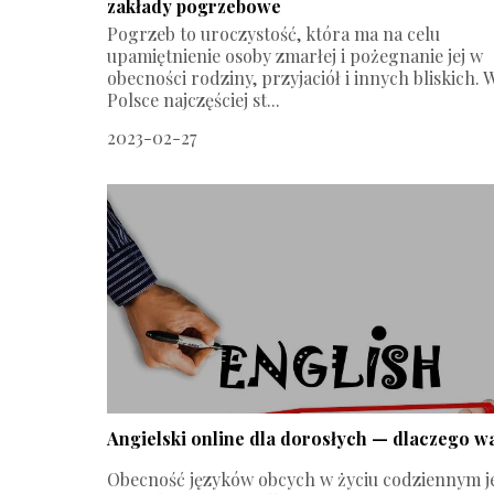
zakłady pogrzebowe
Pogrzeb to uroczystość, która ma na celu
upamiętnienie osoby zmarłej i pożegnanie jej w
obecności rodziny, przyjaciół i innych bliskich. 
Polsce najczęściej st...
2023-02-27
Angielski online dla dorosłych — dlaczego w
Obecność języków obcych w życiu codziennym j