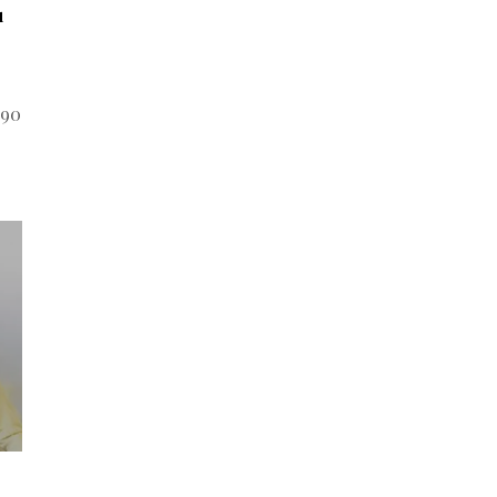
u
 90