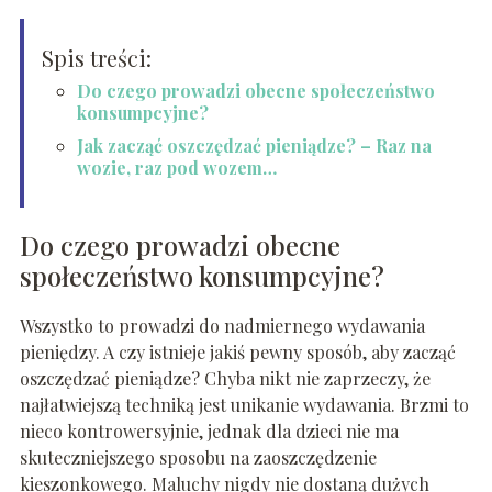
Spis treści:
Do czego prowadzi obecne społeczeństwo
konsumpcyjne?
Jak zacząć oszczędzać pieniądze? – Raz na
wozie, raz pod wozem…
Do czego prowadzi obecne
społeczeństwo konsumpcyjne?
Wszystko to prowadzi do nadmiernego wydawania
pieniędzy. A czy istnieje jakiś pewny sposób, aby zacząć
oszczędzać pieniądze? Chyba nikt nie zaprzeczy, że
najłatwiejszą techniką jest unikanie wydawania. Brzmi to
nieco kontrowersyjnie, jednak dla dzieci nie ma
skuteczniejszego sposobu na zaoszczędzenie
kieszonkowego. Maluchy nigdy nie dostaną dużych