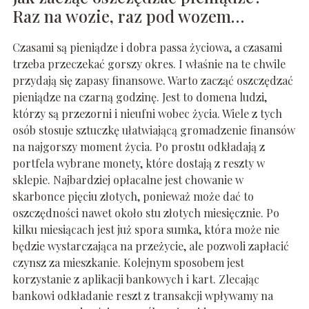
Raz na wozie, raz pod wozem…
Czasami są pieniądze i dobra passa życiowa, a czasami
trzeba przeczekać gorszy okres. I właśnie na te chwile
przydają się zapasy finansowe. Warto zacząć oszczędzać
pieniądze na czarną godzinę. Jest to domena ludzi,
którzy są przezorni i nieufni wobec życia. Wiele z tych
osób stosuje sztuczkę ułatwiającą gromadzenie finansów
na najgorszy moment życia. Po prostu odkładają z
portfela wybrane monety, które dostają z reszty w
sklepie. Najbardziej opłacalne jest chowanie w
skarbonce pięciu złotych, ponieważ może dać to
oszczędności nawet około stu złotych miesięcznie. Po
kilku miesiącach jest już spora sumka, która może nie
będzie wystarczająca na przeżycie, ale pozwoli zapłacić
czynsz za mieszkanie. Kolejnym sposobem jest
korzystanie z aplikacji bankowych i kart. Zlecając
bankowi odkładanie reszt z transakcji wpływamy na