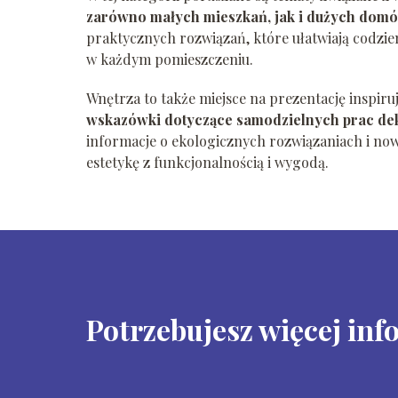
zarówno małych mieszkań, jak i dużych domów,
praktycznych rozwiązań, które ułatwiają codzi
w każdym pomieszczeniu.
Wnętrza to także miejsce na prezentację inspi
wskazówki dotyczące samodzielnych prac dek
informacje o ekologicznych rozwiązaniach i no
estetykę z funkcjonalnością i wygodą.
Potrzebujesz więcej inf