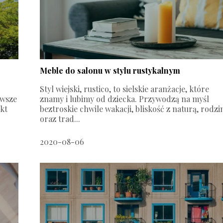
Meble do salonu w stylu rustykalnym
Styl wiejski, rustico, to sielskie aranżacje, które
awsze
znamy i lubimy od dziecka. Przywodzą na myśl
kt
beztroskie chwile wakacji, bliskość z naturą, rodzi
oraz trad...
2020-08-06