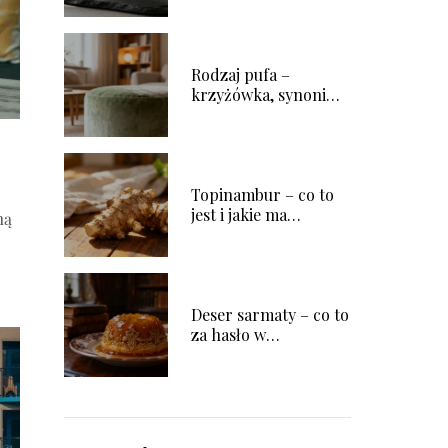
Rodzaj pufa –
krzyżówka, synonimy
i wyjaśnienie pojęcia
Topinambur – co to
jest i jakie ma
ną
właściwości?
Deser sarmaty – co to
za hasło w
krzyżówce?