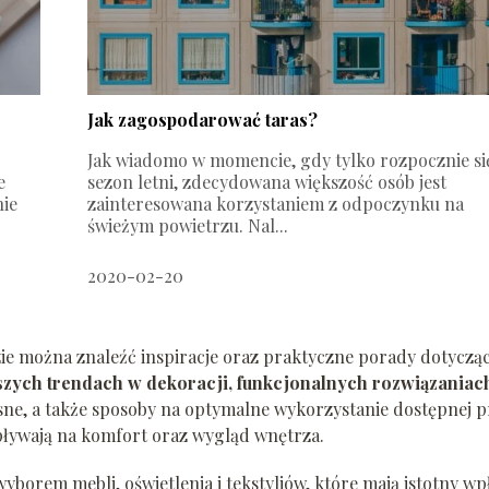
Jak zagospodarować taras?
Jak wiadomo w momencie, gdy tylko rozpocznie si
e
sezon letni, zdecydowana większość osób jest
nie
zainteresowana korzystaniem z odpoczynku na
świeżym powietrzu. Nal...
2020-02-20
e można znaleźć inspiracje oraz praktyczne porady dotyczące
wszych trendach w dekoracji, funkcjonalnych rozwiązaniac
ne, a także sposoby na optymalne wykorzystanie dostępnej p
pływają na komfort oraz wygląd wnętrza.
wyborem mebli, oświetlenia i tekstyliów, które mają istotny 