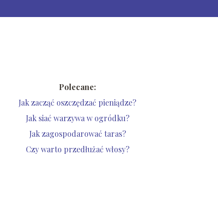
Polecane:
Jak zacząć oszczędzać pieniądze?
Jak siać warzywa w ogródku?
Jak zagospodarować taras?
Czy warto przedłużać włosy?