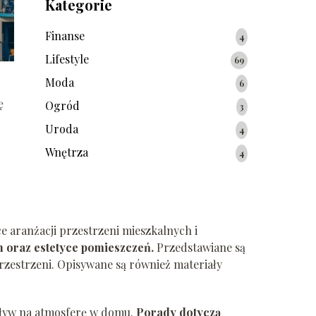
Kategorie
Finanse
4
Lifestyle
69
Moda
6
ę
Ogród
3
Uroda
4
Wnętrza
4
 aranżacji przestrzeni mieszkalnych i
h oraz estetyce pomieszczeń.
Przedstawiane są
rzestrzeni. Opisywane są również materiały
wpływ na atmosferę w domu.
Porady dotyczą