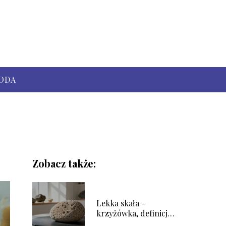
ODA
Zobacz także:
Lekka skała –
krzyżówka, definicja i
wyjaśnienie