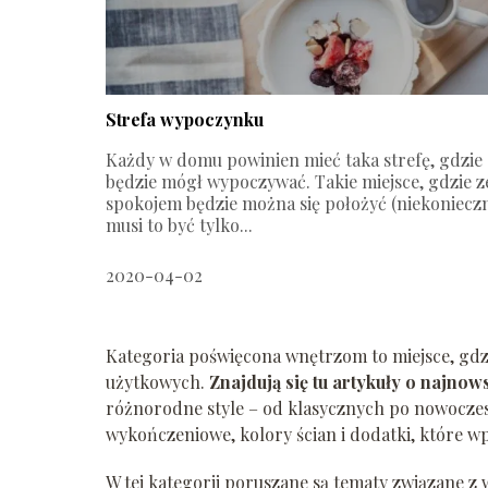
Strefa wypoczynku
Każdy w domu powinien mieć taka strefę, gdzie
będzie mógł wypoczywać. Takie miejsce, gdzie z
spokojem będzie można się położyć (niekoniecz
musi to być tylko...
2020-04-02
Kategoria poświęcona wnętrzom to miejsce, gdzi
użytkowych.
Znajdują się tu artykuły o najno
różnorodne style – od klasycznych po nowoczes
wykończeniowe, kolory ścian i dodatki, które w
W tej kategorii poruszane są tematy związane z 