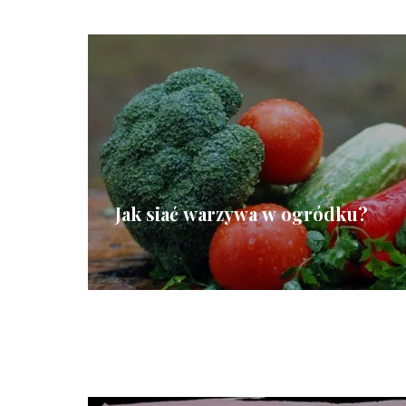
Jak siać warzywa w ogródku?