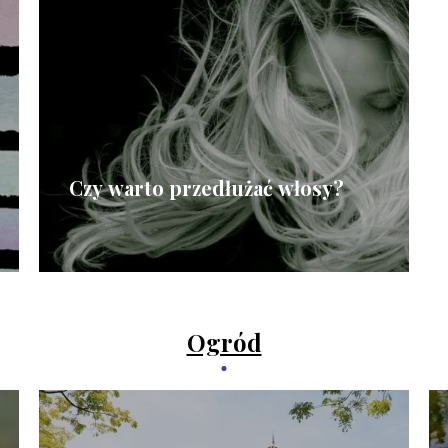
Czy warto przedłużać włosy?
Ogród