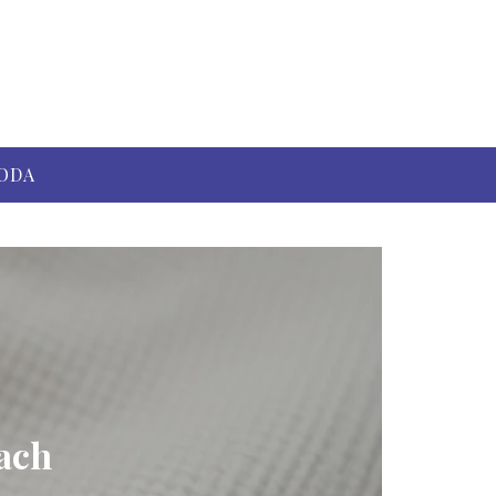
ODA
jach