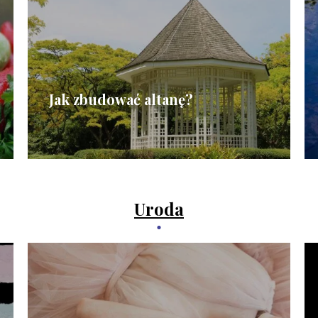
Jak zbudować altanę?
Uroda