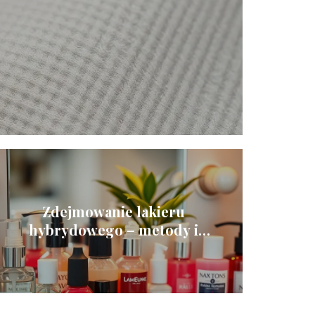
Zdejmowanie lakieru
hybrydowego – metody i
porównanie