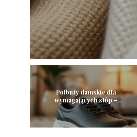
Półbuty damskie dla
wymagających stóp –
najlepsze modele z
amortyzacją i wsparciem
łuku