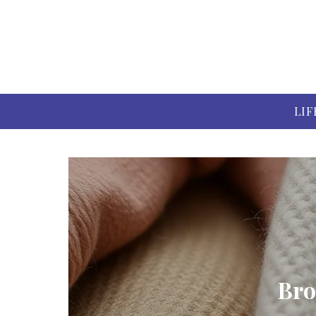
LIF
Bro