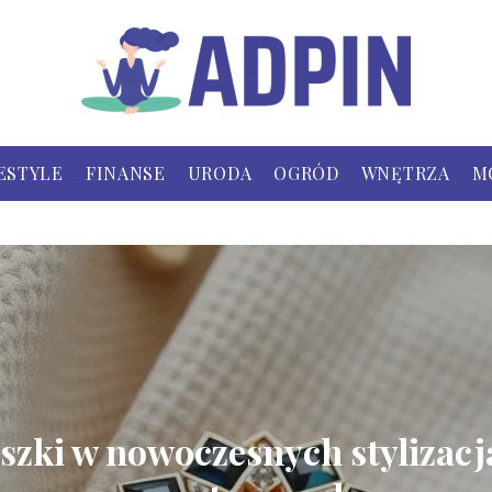
ESTYLE
FINANSE
URODA
OGRÓD
WNĘTRZA
M
szki w nowoczesnych stylizac